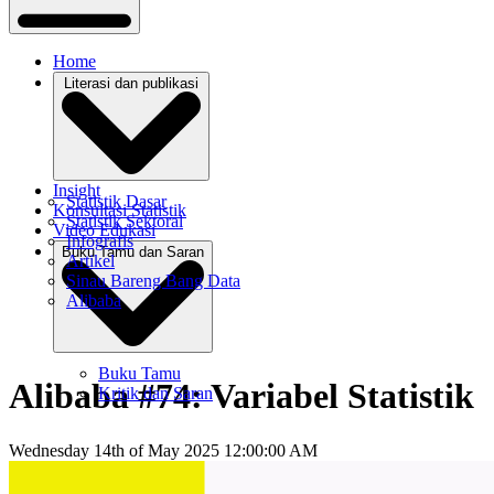
Home
Literasi dan publikasi
Insight
Statistik Dasar
Konsultasi Statistik
Statistik Sektoral
Video Edukasi
Infografis
Buku Tamu dan Saran
Artikel
Sinau Bareng Bang Data
Alibaba
Buku Tamu
Alibaba #74: Variabel Statistik
Kritik dan Saran
Wednesday 14th of May 2025 12:00:00 AM