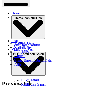
Home
Literasi dan publikasi
Insight
Statistik Dasar
Konsultasi Statistik
Statistik Sektoral
Video Edukasi
Infografis
Buku Tamu dan Saran
Artikel
Sinau Bareng Bang Data
Alibaba
Buku Tamu
Preview File
Kritik dan Saran